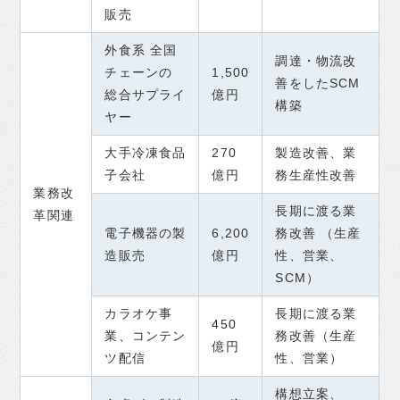
販売
外食系 全国
調達・物流改
チェーンの
1,500
善をしたSCM
総合サプライ
億円
構築
ヤー
大手冷凍食品
270
製造改善、業
子会社
億円
務生産性改善
業務改
長期に渡る業
革関連
電子機器の製
6,200
務改善 （生産
造販売
億円
性、営業、
SCM）
カラオケ事
長期に渡る業
450
業、コンテン
務改善（生産
億円
ツ配信
性、営業）
構想立案、