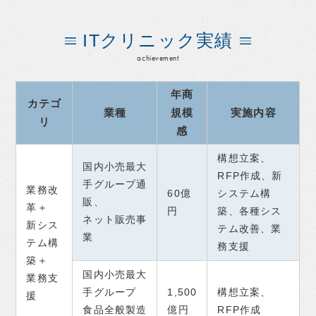
ITクリニック実績
achievement
年商
カテゴ
業種
規模
実施内容
リ
感
構想立案、
国内小売最大
RFP作成、新
手グループ通
業務改
60億
システム構
販、
革＋
円
築、各種シス
ネット販売事
新シス
テム改善、業
業
テム構
務支援
築＋
国内小売最大
業務支
手グループ
1,500
構想立案、
援
食品全般製造
億円
RFP作成