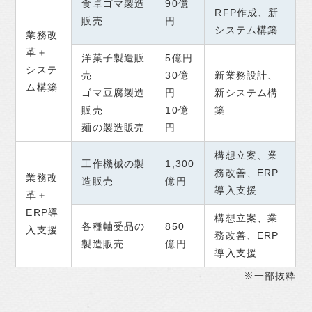
食卓ゴマ製造
90億
RFP作成、新
販売
円
システム構築
業務改
革＋
洋菓子製造販
5億円
システ
売
30億
新業務設計、
ム構築
ゴマ豆腐製造
円
新システム構
販売
10億
築
麺の製造販売
円
構想立案、業
工作機械の製
1,300
務改善、ERP
業務改
造販売
億円
導入支援
革＋
ERP導
構想立案、業
各種軸受品の
850
入支援
務改善、ERP
製造販売
億円
導入支援
※一部抜粋