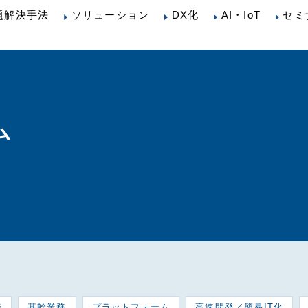
題解決手法
ソリューション
DX化
AI・IoT
セミ
ム
善
基幹業務
プラットフォーム
高速開発／簡易IT化