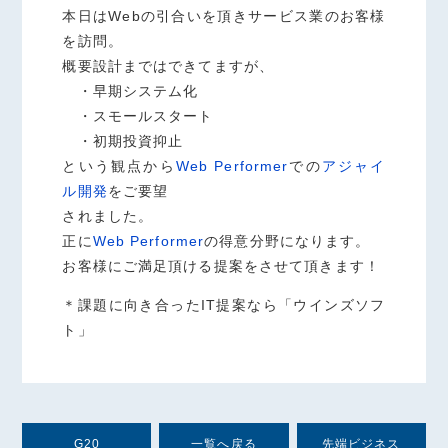
本日はWebの引合いを頂きサービス業のお客様
を訪問。
概要設計まではできてますが、
・早期システム化
・スモールスタート
・初期投資抑止
という観点から
Web Performer
での
アジャイ
ル開発
をご要望
されました。
正に
Web Performer
の得意分野になります。
お客様にご満足頂ける提案をさせて頂きます！
＊課題に向き合ったIT提案なら「ウインズソフ
ト」
G20
一覧へ戻る
先端ビジネス