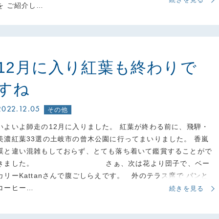
を ご紹介し…
12月に入り紅葉も終わりで
すね
2022.12.05
その他
いよいよ師走の12月に入りました。 紅葉が終わる前に、飛騨・
美濃紅葉33選の土岐市の曾木公園に行ってまいりました。 香嵐
渓と違い混雑もしておらず、とても落ち着いて鑑賞することがで
きました。 さぁ、次は花より団子で、ベー
カリーKattanさんで腹ごしらえです。 外のテラス席で パンと
コーヒー…
続きを見る