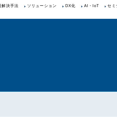
題解決手法
ソリューション
DX化
AI・IoT
セミ