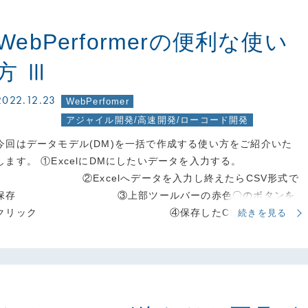
WebPerformerの便利な使い
方 Ⅲ
2022.12.23
WebPerfomer
アジャイル開発/高速開発/ローコード開発
今回はデータモデル(DM)を一括で作成する使い方をご紹介いた
します。 ①ExcelにDMにしたいデータを入力する。
②Excelへデータを入力し終えたらCSV形式で
保存 ③上部ツールバーの赤色〇のボタンを
クリック ④保存したCSVファ…
続きを見る