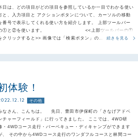
本日は、どの項目がどの項目を参照しているか一目でわかる使い
方と、入力項目と アクションボタンについて、カーソルの移動
を番号で表示してくれる使い方を紹介します。 上部ツールバー
の①と②を使います。 <<上部ツールバーの①
をクリックすると>> 画像では「検索ボタン」の…
続きを見る
初体験！
2022.12.12
その他
みなさん、こんちは。 先日、豊田市伊保町の「さなげアドベ
ンチャーフィールド」に行ってきました。 ここでは、4WD研
修・4WDコース走行・バーベキュー・ディキャンプができます
が、 その中から4WDコース走行のワンダフルコースと林間コー