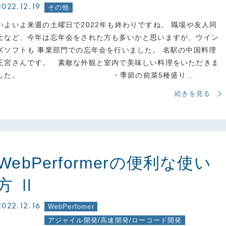
2022.12.19
その他
いよいよ来週の土曜日で2022年も終わりですね。 職場や友人同
士など、今年は忘年会をされた方も多いかと思いますが、ウイン
ズソフトも 事業部門での忘年会を行いました。 名駅の中国料理
王宮さんです。 素敵な外観と室内で美味しい料理をいただきま
した。 ・季節の前菜5種盛り…
続きを見る
WebPerformerの便利な使い
方 Ⅱ
2022.12.16
WebPerfomer
アジャイル開発/高速開発/ローコード開発