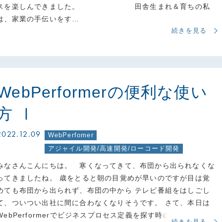
スを楽しんできました。 田舎生まれ＆育ちの私
は、家業の手伝いをす…
続きを見る
WebPerformerの便利な使い
方 Ⅰ
2022.12.09
WebPerfomer
アジャイル開発/高速開発/ローコード開発
みなさんこんにちは。 寒くなってきて、布団から出られなくな
ってきましたね。 歳をとると朝の目覚めが早いのですが目は覚
めても布団から出られず、布団の中から テレビ番組をはしごし
て、ついつい出社に間に合わなくなりそうです。 さて、本日は
WebPerformerでビジネスプロセス定義を探す時の便利な使い方
続きを見る