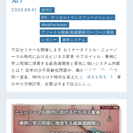
2020.09.01
BPEC
DX デジタルトランスフォーメーション
WebPerfomer
アジャイル開発/高速開発/ローコード開発
レガシー
基幹システム
下記セミナーを開催します セミナータイトル：ニューノ
ーマル時代におけるビジネス変革 サブタイトル：事例に
学ぶ現場に浸透する超高速開発と変化に強いシステム内製
とは？ 近年の少子高齢化問題や、働き方改革、同一労働
同一賃金、Withコロナ時代を迎えたニューノーマルな仕事
続きを見る
のやり方検討等、企業は今まで以上に業務…