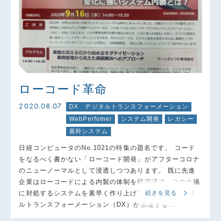
ローコード革命
2020.08.07
DX デジタルトランスフォーメーション
WebPerfomer
システム開発
レガシー
基幹システム
日経コンピュータのNo.1021の特集の題名です。 コード
をなるべく書かない「ローコード開発」がアフターコロナ
のニューノーマルとして浸透しつつあります。 既に先進
企業はローコードによる内製の体制を構築済で、コロナ禍
に対処するシステムを素早く作り上げています。 デジタ
続きを見る
ルトランスフォーメーション（DX）が加速する…