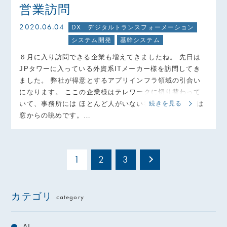
営業訪問
2020.06.04
DX デジタルトランスフォーメーション
システム開発
基幹システム
６月に入り訪問できる企業も増えてきましたね。 先日は
JPタワーに入っている外資系ITメーカー様を訪問してき
ました。 弊社が得意とするアプリインフラ領域の引合い
になります。 ここの企業様はテレワークに切り替わって
いて、事務所には ほとんど人がいない状態です。 写真は
続きを見る
窓からの眺めです。…
1
2
3
カテゴリ
category
AI