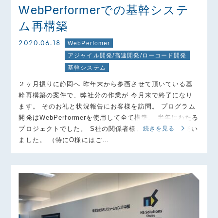
WebPerformerでの基幹システ
ム再構築
2020.06.18
WebPerfomer
アジャイル開発/高速開発/ローコード開発
基幹システム
２ヶ月振りに静岡へ 昨年末から参画させて頂いている基
幹再構築の案件で、弊社分の作業が 今月末で終了になり
ます。 そのお礼と状況報告にお客様を訪問。 プログラム
開発はWebPerformerを使用して全て構築。 半年にわたる
プロジェクトでした。 S社の関係者様、誠に有難う御座い
続きを見る
ました。 （特にO様にはご…