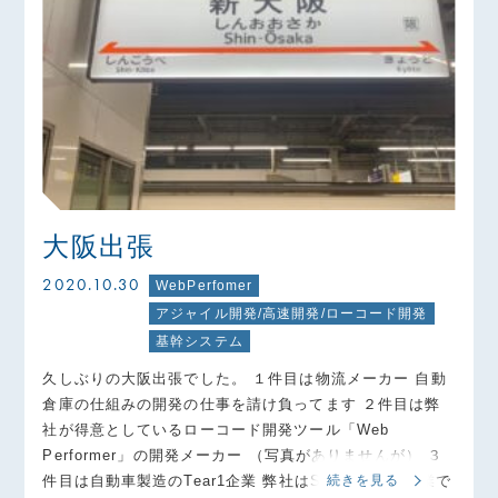
大阪出張
2020.10.30
WebPerfomer
アジャイル開発/高速開発/ローコード開発
基幹システム
久しぶりの大阪出張でした。 １件目は物流メーカー 自動
倉庫の仕組みの開発の仕事を請け負ってます ２件目は弊
社が得意としているローコード開発ツール「Web
Performer」の開発メーカー （写真がありませんが） ３
件目は自動車製造のTear1企業 弊社はSiヤー様との協業で
続きを見る