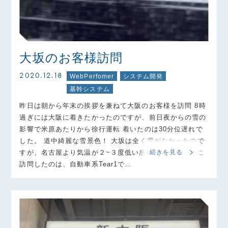
大坂のお客様訪問
2020.12.18
WebPerfomer
システム開発
基幹システム
昨日は朝から年末の挨拶を兼ねて大阪のお客様を訪問 8時
過ぎには大阪に着きたかったのですが、前日夜からの雪の
影響で米原あたりから徐行運転 着いたのは30分位遅れで
した。 道中綺麗な雪景色！ 大坂は全く雪がなかったので
すが、名古屋より気温が２~３度低い感じです。 1件目に
続きを見る
訪問したのは、自動車系Tear1で…