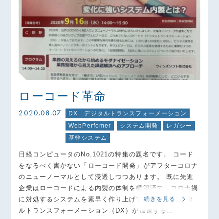
ローコード革命
2020.08.07
DX デジタルトランスフォーメーション
WebPerfomer
システム開発
レガシー
基幹システム
日経コンピュータのNo.1021の特集の題名です。 コード
をなるべく書かない「ローコード開発」がアフターコロナ
のニューノーマルとして浸透しつつあります。 既に先進
企業はローコードによる内製の体制を構築済で、コロナ禍
に対処するシステムを素早く作り上げています。 デジタ
続きを見る
ルトランスフォーメーション（DX）が加速する…