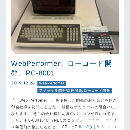
WebPerformer、ローコード開
発、PC-8001
2019.12.26
WebPerfomer
アジャイル開発/高速開発/ローコード開発
「 Web Perfomer 」を使用した開発のお引合いを頂き
Si会社様を訪問しました。 結構なボリュームの引合いに
なります。 そこの会社様に写真のパソコンが置かれてま
した。 PC-8001というNECのコンピュータです。 多分４
０年位前の物になるかと。 CPUはZ-80（若い子には何の
続きを見る