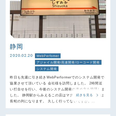
静岡
2020.02.20
WebPerfomer
アジャイル開発/高速開発/ローコード開発
システム開発
昨日も先週に引き続きWebPerformerでのシステム開発で
協業させて頂いている 会社様を訪問しました。 2時間近
い打合せを行い、今後のシステム開発の進め方を協議しま
した。 静岡駅からみえるこの店はマグロ丼の有名店 昼は
続きを見る
長蛇の列になります。 久しく行ってないですが。…