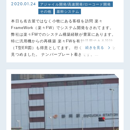
2020.01.24
アジャイル開発/高速開発/ローコード開発
その他
基幹システム
本日も名古屋ではなく小牧にある客様を訪問 楽々
FrameWork（楽々FW）でシステム開発をされてます。
弊社は楽々FWでのシステム構築経験が豊富にあります。
特に汎用機からの再構築 楽々FWを有効活用できる設計
（T型ER図）も得意としてます。 行く道中に珍しい車を
続きを見る
見つめました。 ナンバープレート着きです。…