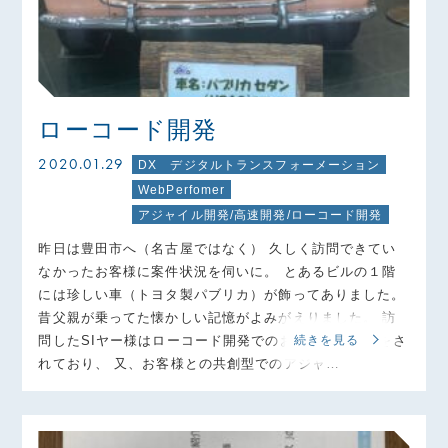
ローコード開発
2020.01.29
DX デジタルトランスフォーメーション
WebPerfomer
アジャイル開発/高速開発/ローコード開発
昨日は豊田市へ（名古屋ではなく） 久しく訪問できてい
なかったお客様に案件状況を伺いに。 とあるビルの１階
には珍しい車（トヨタ製パブリカ）が飾ってありました。
昔父親が乗ってた懐かしい記憶がよみがえりました。 訪
問したSIヤー様はローコード開発でのお客様への提案をさ
続きを見る
れており、 又、お客様との共創型でのアジャ…