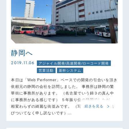
静岡へ
2019.11.06
アジャイル開発/高速開発/ローコード開発
営業活動
基幹システム
本日は「Web Performer」ベースでの開発の引合いを頂き
依頼元の静岡の会社を訪問しました。 事務所は静岡の繁
華街に事務所があります。 （名古屋でいう錦３の真ん中
に事務所がある感じです） ５年振り位の静岡でしたが、
相変わらずの綺麗な街並みです。 （写真とコメントが結
続きを見る
びついてなく申し訳ないです）…