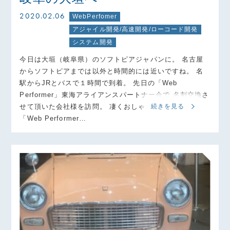
2020.02.06
WebPerfomer
アジャイル開発/高速開発/ローコード開発
システム開発
今日は大垣（岐阜県）のソフトピアジャパンに。 名古屋
からソフトピアまでは以外と時間的には近いですね。 名
駅からJRとバスで１時間で到着。 先日の「Web
Performer」東海アライアンスパートナー会で 名刺交換さ
せて頂いた会社様を訪問。 凄くおしゃれなビルです。
続きを見る
「Web Performer…